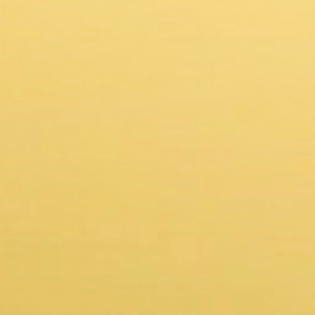
LOKACIJA
Stara Bila bb,Vitez 72250
POZOVITE NAS
063/414-518