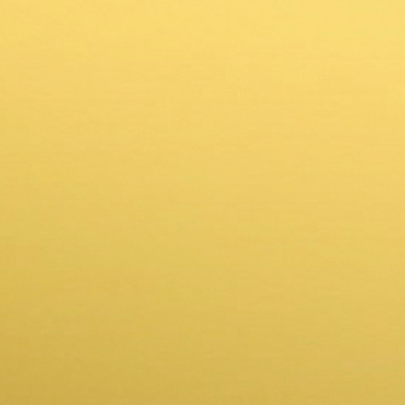
cjeloživotno stomatološko rješenje
novi zubi u jednom danu
rješavanje problema čitave čeljusti, a ne samo
parcijalno rješenje
minimalno vrijeme provedeno u ordinaciji
kratko vrijeme oporavka
minimalan kirurški zahvat
nema nadogradnje kosti, sinus lifta i sličnih
kompleksnih kirurških zahvata
zahvat je u potpunosti bezbolan i nećete osjećati
nikakvu nelagodu
pogodna kod osoba s smanjenom kosti
jedna od rijetkih implantoloških tehnika
preporučena i za mlađe i za starije pacijente
omogućuje potpunu rehabilitaciju žvačne funkcije
predstavlja dugotrajno estetsko i funkcionalno