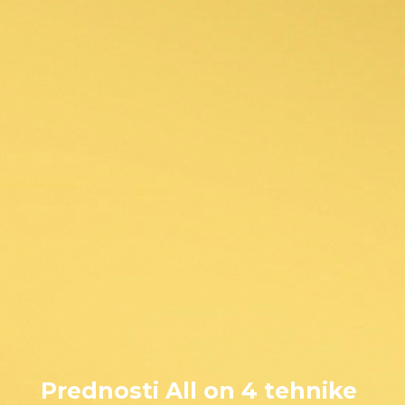
prostorni raspored koji omogućuje izvrstan temelj za
nošenje čitavog zubnog niza od 10 do 12 fiksnih
članova (zubi).
Prednosti All on 4 tehnike