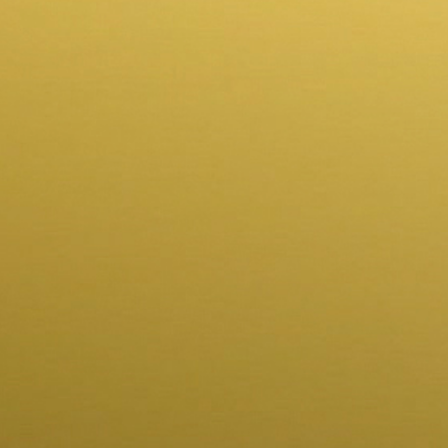
rješenje
omogućuje jednostavno održavanje običnim
pranjem zuba
odnosu na klasične potpune proteze kod
All on
4
mosta na 4 implantata nema iritacije desni,
spadanja, žuljanja, posebnih čišćenja i vađenja
proteze svake večeri
nepce je u potpunosti slobodno pa je okus hrane
bolji
odmah možete uživati u žvakanju hrane
sprječava dugoročno slabljenje čeljust i oronulost
srednje i donje trećine lica, tipičan izgled starijih
osoba
uspješnost zahvata veća je od 98.5%
doživotna garancija
najčešće birana implantološka tehnika
u konačnici je ovaj koncept jeftiniji od uobičajene