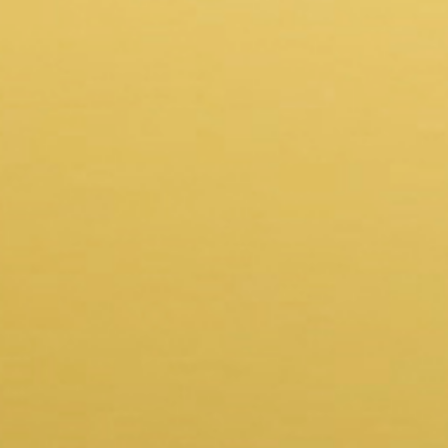
EMAIL
grebenar.marko@gmail.com
Pošaljite nam
poruku