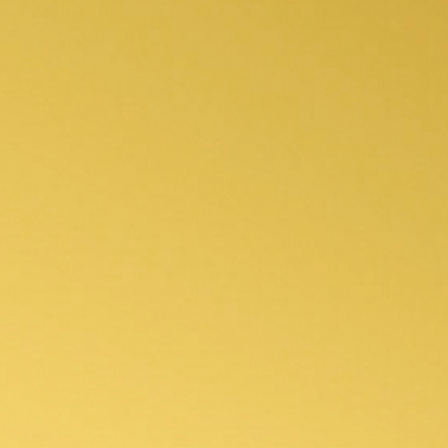
Brzo, efikasno, povoljno i najčešće implantološko
rješenje nadoknade zuba u jednom danu. Idealna
metoda za pacijente sa izraženim gubitkom kosti.
ALL ON 4 je najpoznatija tehnika zbrinjavanja
potpuno bezube čeljusti pomoću dentalnih
implantata. Zbog jednostavnosti tehnike, dugoročne
održivosti i ekonomske prihvatljivosti zubni mostovi
na implantatima postaju sve češći odabir pacijenata
koji uvjerljivu prednost daju sistemu
All on 4
.
All on
4
predstavlja ugradnju 4 implantata u prednji dio
čeljusti. Može se raditi i u gornjoj i u donjoj vilici. Dva
stražnja implantata postavljaju u kosom smjeru pod
kutem od 45 stupnjeva, prateći anatomsku strukturu,
a dva prednja implantata postavljaju se u ravnom
smjeru. Ovakvim se rasporedom implantata dobivaju
4 vrlo čvrsta i jaka uporišta koja imaju odličan